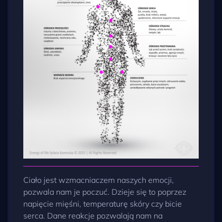
Ciało jest wzmacniaczem naszych emocji,
pozwala nam je poczuć. Dzieje się to poprzez
napięcie mięśni, temperaturę skóry czy bicie
serca. Dane reakcje pozwalają nam na